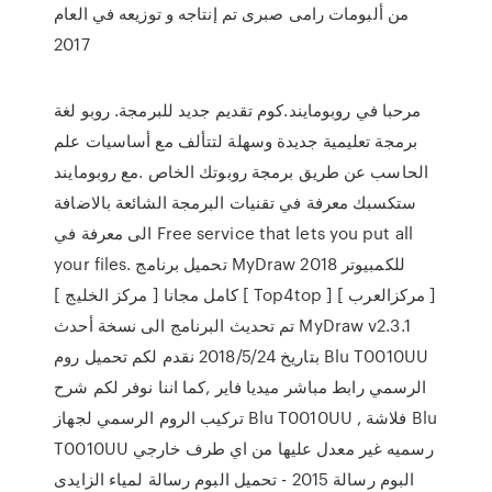
من ألبومات رامى صبرى تم إنتاجه و توزيعه في العام
2017
مرحبا في روبومايند.كوم تقديم جديد للبرمجة. روبو لغة
برمجة تعليمية جديدة وسهلة لتتألف مع أساسيات علم
الحاسب عن طريق برمجة روبوتك الخاص .مع روبومايند
ستكسبك معرفة في تقنيات البرمجة الشائعة بالاضافة
الى معرفة في Free service that lets you put all
your files. تحميل برنامج MyDraw 2018 للكمبيوتر
كامل مجانا [ مركز الخليج ] [ Top4top ] [ مركزالعرب ]
تم تحديث البرنامج الى نسخة أحدث MyDraw v2.3.1
بتاريخ 2018/5/24 نقدم لكم تحميل روم Blu T0010UU
الرسمي رابط مباشر ميديا فاير ,كما اننا نوفر لكم شرح
تركيب الروم الرسمي لجهاز Blu T0010UU , فلاشة Blu
T0010UU رسميه غير معدل عليها من اي طرف خارجي
البوم رسالة 2015 - تحميل البوم رسالة لمياء الزايدى