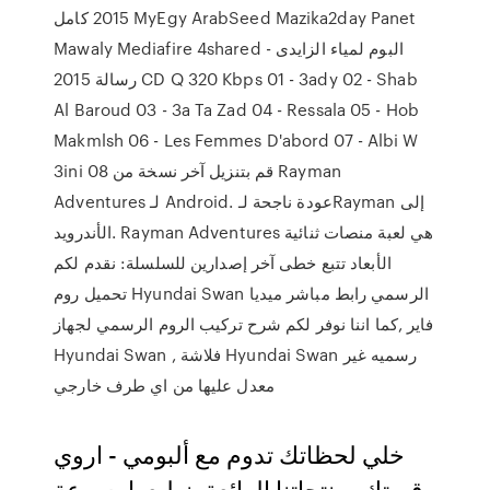
2015 كامل MyEgy ArabSeed Mazika2day Panet
Mawaly Mediafire 4shared البوم لمياء الزايدى -
رسالة 2015 CD Q 320 Kbps 01 - 3ady 02 - Shab
Al Baroud 03 - 3a Ta Zad 04 - Ressala 05 - Hob
Makmlsh 06 - Les Femmes D'abord 07 - Albi W
3ini 08 قم بتنزيل آخر نسخة من Rayman
Adventures لـ Android. عودة ناجحة لـRayman إلى
الأندرويد. Rayman Adventures هي لعبة منصات ثنائية
الأبعاد تتبع خطى آخر إصدارين للسلسلة: نقدم لكم
تحميل روم Hyundai Swan الرسمي رابط مباشر ميديا
فاير ,كما اننا نوفر لكم شرح تركيب الروم الرسمي لجهاز
Hyundai Swan , فلاشة Hyundai Swan رسميه غير
معدل عليها من اي طرف خارجي
خلي لحظاتك تدوم مع ألبومي - اروي
قصتك بمنتجاتنا الرائعة. نطبعها بسرعة