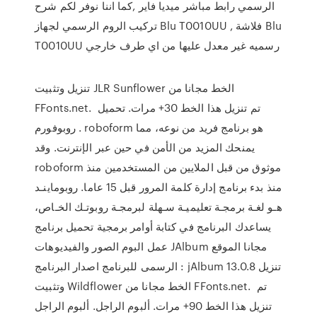
الرسمي رابط مباشر ميديا فاير ,كما اننا نوفر لكم شرح
تركيب الروم الرسمي لجهاز Blu T0010UU , فلاشة Blu
T0010UU رسميه غير معدل عليها من اي طرف خارجي
تنزيل وتثبيت JLR Sunflower الخط مجانا من
FFonts.net. ️ تم تنزيل هذا الخط 30+ مرات. تحميل
روبوفورم . roboform هو برنامج فريد من نوعه، مما
يمنحك المزيد من الأمن في حين عبر الإنترنت. وقد
roboform موثوق من قبل الملايين من المستخدمين منذ
منذ بدء برنامج إدارة كلمة المرور قبل 15 عاما. روبوماينـد
هـو لغـة برمجـة تعليميـة سـهلة لبرمجـة روبوتـك الخـاص،
يساعدك البرنامج في كتابة أوامر برمجية تحميل برنامج
عمل البوم الصور والفيديوهات JAlbum مجانا الموقع
الرسمى للبرنامج اصدار البرنامج : jAlbum 13.0.8 تنزيل
وتثبيت Wildflower الخط مجانا من FFonts.net. ️ تم
تنزيل هذا الخط 90+ مرات. ألبوم الراجل. ألبوم الراجل