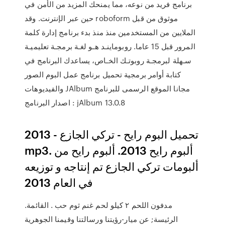
برنامج فريد من نوعه، مما يمنحك المزيد من الأمن في
حين عبر الإنترنت. وقد roboform موثوق من قبل
الملايين من المستخدمين منذ منذ بدء برنامج إدارة كلمة
المرور قبل 15 عاما. روبوماينـد هـو لغـة برمجـة تعليميـة
سـهلة لبرمجـة روبوتـك الخـاص، يساعدك البرنامج في
كتابة أوامر برمجية تحميل برنامج عمل البوم الصور
والفيديوهات JAlbum مجانا الموقع الرسمى للبرنامج
اصدار البرنامج : jAlbum 13.0.8
تحميل البوم رايح - تركي الجازع - 2013
mp3. ألبوم رايح 2013. ألبوم رايح من
ألبومات تركي الجازع تم إنتاجه و توزيعه
في العام 2013
مدفون اللحم ٢ كيلو لحم غنم ثوم حب . القائمة.
الرئيسة; عن ميار-رؤيتنا ورسالتنا وقيمنا الجوهرية