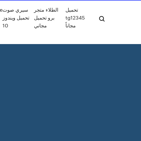
he
سيري صوت
الطلاء متجر
تحميل
تحميل ويندوز
برو تحميل
tg12345
10
مجاني
مجاناً