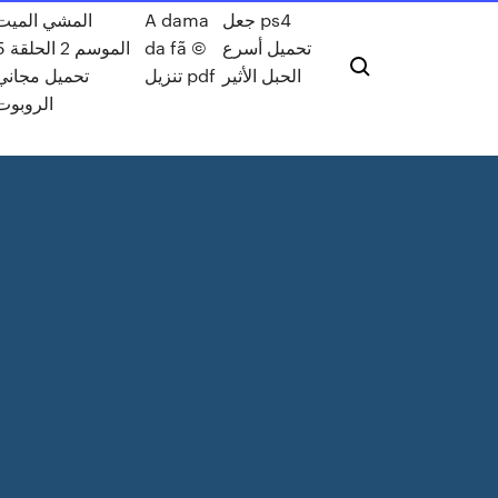
جعل ps4
A dama
المشي الميت
تحميل أسرع
da fã ©
الموسم 2 
الحبل الأثير
تنزيل pdf
تحميل مجاني
الروبوت