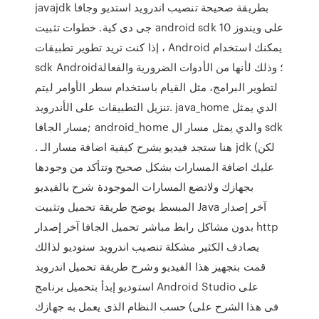
javajdk بطريقة صحيحة تنصيب اندرويد استديو وجافا
جى دى كية. خطوات تثبيت android sdk على ويندوز 10
، إذا كنت تريد تطوير تطبيقات Android يمكنك استخدام
sdk Android؛ وذلك لأنها من الأدوات الضرورية والفعالة
لتطوير البرامج، مثل القيام باستخدام سطر الأوامر ليتم
تنزيل التطبيقات على الأندرويد. java_home الدي يمثل
مسار الجافا; android_home والدي يمثل مسار ال sdk
. هنا ستجد فيديو يشرح كيفية اضافة مسار الـ jdk (لكن
عليك اضافة المسارات بشكل صحيح وتتأكد من وجودها
بجهازك ولاتضع المسارات الموجودة شرح بالفيديو
المبسط يوضح طريقة تحميل وتثبيت Java آخر إصدار
بدون مشاكل رابط مباشر تحميل الجافا آخر إصدار http
يصادف الكثير مشكلة تنصيب اندرويد ستوديو لذالك
قمت بتجهيز هذا الفيديو وشرح طريقة تحميل اندرويد
استوديو إبدأ بتحميل برنامج Android Studio على
حسب النظام الذى يعمل به جهازك (فى هذا الشرح على