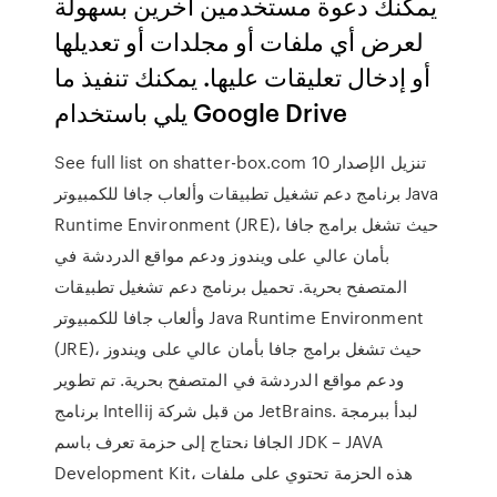
يمكنك دعوة مستخدمين آخرين بسهولة
لعرض أي ملفات أو مجلدات أو تعديلها
أو إدخال تعليقات عليها. يمكنك تنفيذ ما
يلي باستخدام Google Drive
See full list on shatter-box.com تنزيل الإصدار 10
برنامج دعم تشغيل تطبيقات وألعاب جافا للكمبيوتر Java
Runtime Environment (JRE)، حيث تشغل برامج جافا
بأمان عالي على ويندوز ودعم مواقع الدردشة في
المتصفح بحرية. تحميل برنامج دعم تشغيل تطبيقات
وألعاب جافا للكمبيوتر Java Runtime Environment
(JRE)، حيث تشغل برامج جافا بأمان عالي على ويندوز
ودعم مواقع الدردشة في المتصفح بحرية. تم تطوير
برنامج Intellij من قبل شركة JetBrains. لبدأ ببرمجة
الجافا نحتاج إلى حزمة تعرف باسم JDK – JAVA
Development Kit، هذه الحزمة تحتوي على ملفات